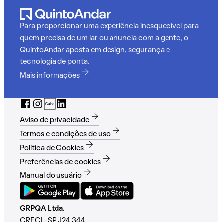
Para proporcionar uma experiência inesquecível para
quem precisa de um lar ou anuncia com a gente, o
QuintoAndar aposta em design, segurança e
tecnologia de ponta.
Mais informações
Aviso de privacidade
Termos e condições de uso
Política de Cookies
Preferências de cookies
Manual do usuário
GRPQA Ltda.
CRECI-SP J24.344