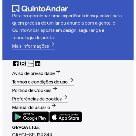
Para proporcionar uma experiência inesquecível para
quem precisa de um lar ou anuncia com a gente, o
QuintoAndar aposta em design, segurança e
tecnologia de ponta.
Mais informações
Aviso de privacidade
Termos e condições de uso
Política de Cookies
Preferências de cookies
Manual do usuário
GRPQA Ltda.
CRECI-SP J24.344