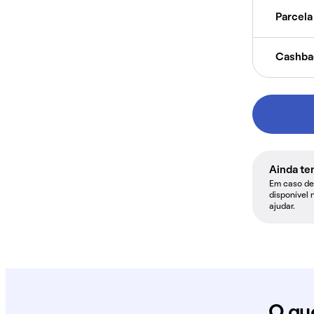
Parcela 
Cashba
Ainda te
Em caso de 
disponível 
ajudar.
O qu