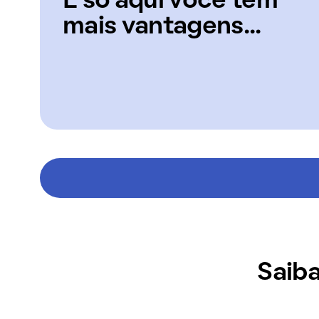
E só aqui você tem
mais vantagens...
Saiba