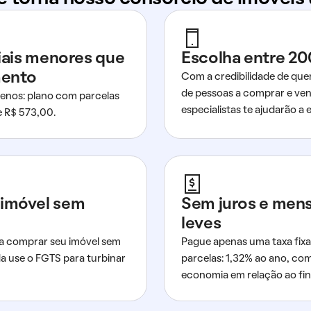
ciais menores que
Escolha entre 20
mento
Com a credibilidade de que
de pessoas a comprar e ven
nos: plano com parcelas
especialistas te ajudarão a e
de R$ 573,00.
imóvel sem
Sem juros e men
leves
a comprar seu imóvel sem
Pague apenas uma taxa fixa
da use o FGTS para turbinar
parcelas: 1,32% ao ano, co
economia em relação ao fi