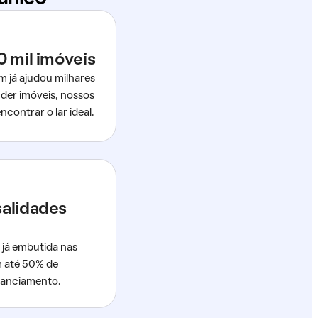
0 mil imóveis
m já ajudou milhares
der imóveis, nossos
ncontrar o lar ideal.
salidades
 já embutida nas
m até 50% de
nanciamento.