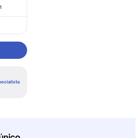
1
ecialista
único