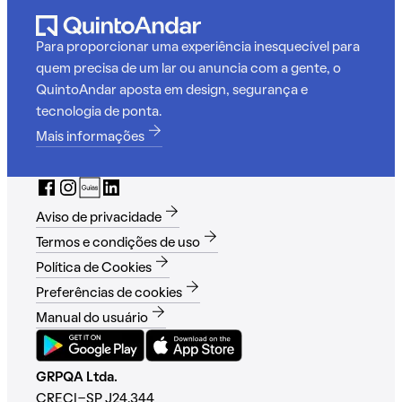
Para proporcionar uma experiência inesquecível para
quem precisa de um lar ou anuncia com a gente, o
QuintoAndar aposta em design, segurança e
tecnologia de ponta.
Mais informações
Aviso de privacidade
Termos e condições de uso
Política de Cookies
Preferências de cookies
Manual do usuário
GRPQA Ltda.
CRECI-SP J24.344