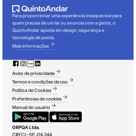
Para proporcionar uma experiência inesquecível para
quem precisa de um lar ou anuncia com a gente, o
QuintoAndar aposta em design, segurança e
tecnologia de ponta.
Mais informações
Aviso de privacidade
Termos e condições de uso
Política de Cookies
Preferências de cookies
Manual do usuário
GRPQA Ltda.
CRECI-SP J24.344