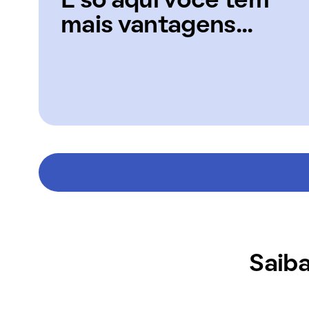
E só aqui você tem
mais vantagens...
Saiba