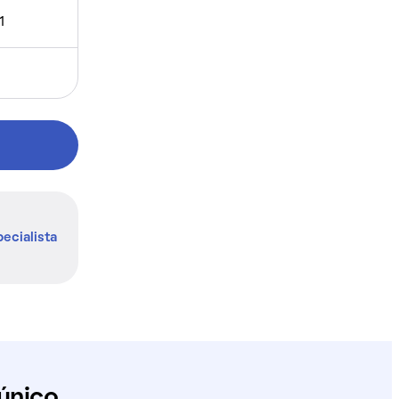
1
ecialista
único