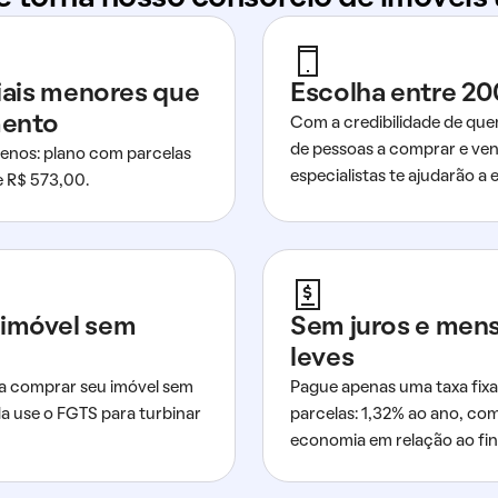
ciais menores que
Escolha entre 20
mento
Com a credibilidade de que
de pessoas a comprar e ven
nos: plano com parcelas
especialistas te ajudarão a e
de R$ 573,00.
imóvel sem
Sem juros e men
leves
a comprar seu imóvel sem
Pague apenas uma taxa fixa
da use o FGTS para turbinar
parcelas: 1,32% ao ano, co
economia em relação ao fi