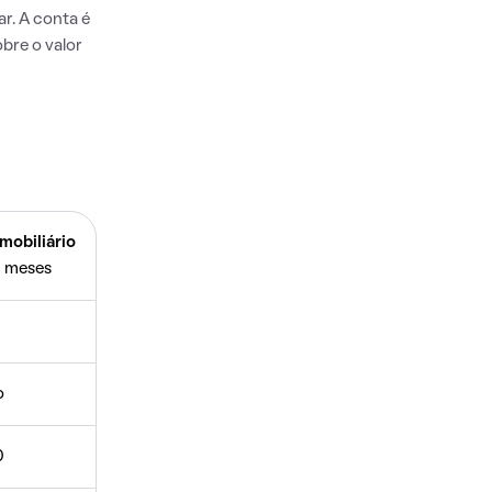
r. A conta é
bre o valor
mobiliário
 meses
o
0