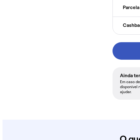
Parcela 
Cashba
Ainda te
Em caso de 
disponível 
ajudar.
O qu