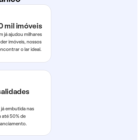
0 mil imóveis
m já ajudou milhares
der imóveis, nossos
ncontrar o lar ideal.
salidades
 já embutida nas
m até 50% de
nanciamento.