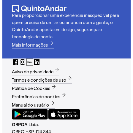
Para proporcionar uma experiência inesquecível para
quem precisa de um lar ou anuncia com a gente, o
QuintoAndar aposta em design, segurança e
tecnologia de ponta.
Mais informações
Aviso de privacidade
Termos e condições de uso
Política de Cookies
Preferências de cookies
Manual do usuário
GRPQA Ltda.
CRECI-SP J24.344