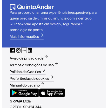
Para proporcionar uma experiência inesquecível para
quem precisa de um lar ou anuncia com a gente, o
QuintoAndar aposta em design, segurança e
tecnologia de ponta.
Mais informações
Aviso de privacidade
Termos e condições de uso
Política de Cookies
Preferências de cookies
Manual do usuário
GRPQA Ltda.
CRECI-SP J24.344