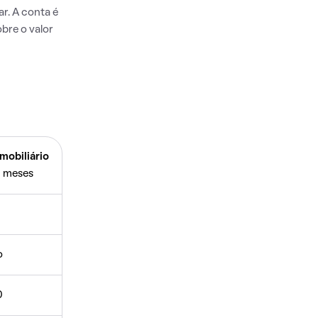
r. A conta é
bre o valor
mobiliário
 meses
o
0