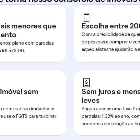
ciais menores que
Escolha entre 20
mento
Com a credibilidade de que
de pessoas a comprar e ven
nos: plano com parcelas
especialistas te ajudarão a e
de R$ 573,00.
imóvel sem
Sem juros e men
leves
a comprar seu imóvel sem
Pague apenas uma taxa fixa
da use o FGTS para turbinar
parcelas: 1,32% ao ano, co
economia em relação ao fi