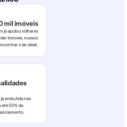
0 mil imóveis
m já ajudou milhares
der imóveis, nossos
ncontrar o lar ideal.
salidades
 já embutida nas
m até 50% de
nanciamento.