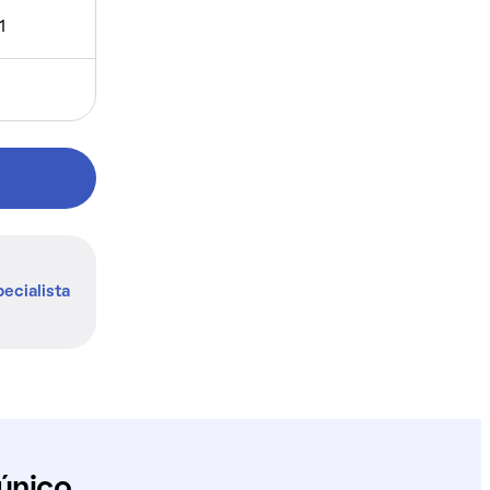
1
ecialista
único