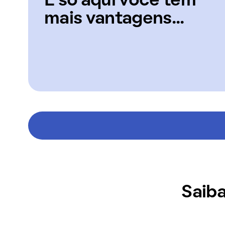
E só aqui você tem
mais vantagens...
Saiba