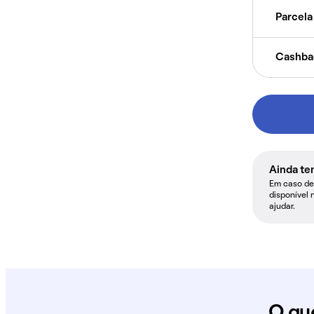
Parcela 
Cashba
Ainda te
Em caso de 
disponível 
ajudar.
O qu