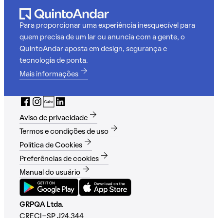
Para proporcionar uma experiência inesquecível para
quem precisa de um lar ou anuncia com a gente, o
QuintoAndar aposta em design, segurança e
tecnologia de ponta.
Mais informações
Aviso de privacidade
Termos e condições de uso
Política de Cookies
Preferências de cookies
Manual do usuário
GRPQA Ltda.
CRECI-SP J24.344