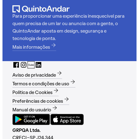
Para proporcionar uma experiência inesquecível para
quem precisa de um lar ou anuncia com a gente, o
QuintoAndar aposta em design, segurança e
tecnologia de ponta.
Mais informações
Aviso de privacidade
Termos e condições de uso
Política de Cookies
Preferências de cookies
Manual do usuário
GRPQA Ltda.
CRECI-SP J24.344