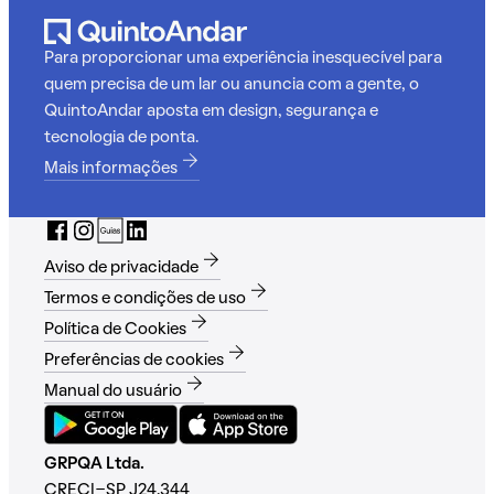
Para proporcionar uma experiência inesquecível para
quem precisa de um lar ou anuncia com a gente, o
QuintoAndar aposta em design, segurança e
tecnologia de ponta.
Mais informações
Aviso de privacidade
Termos e condições de uso
Política de Cookies
Preferências de cookies
Manual do usuário
GRPQA Ltda.
CRECI-SP J24.344