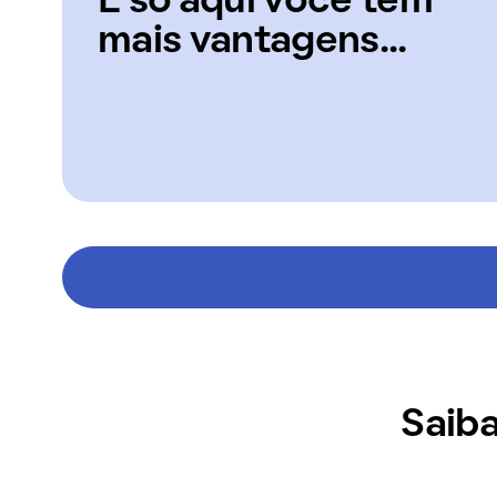
E só aqui você tem
mais vantagens...
Saiba