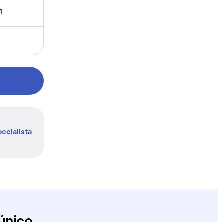
1
ecialista
único