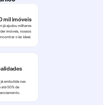
0 mil imóveis
m já ajudou milhares
der imóveis, nossos
ncontrar o lar ideal.
salidades
 já embutida nas
m até 50% de
nanciamento.