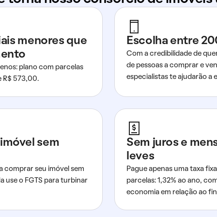
ciais menores que
Escolha entre 20
mento
Com a credibilidade de que
de pessoas a comprar e ven
nos: plano com parcelas
especialistas te ajudarão a e
de R$ 573,00.
imóvel sem
Sem juros e men
leves
a comprar seu imóvel sem
Pague apenas uma taxa fixa
da use o FGTS para turbinar
parcelas: 1,32% ao ano, co
economia em relação ao fi