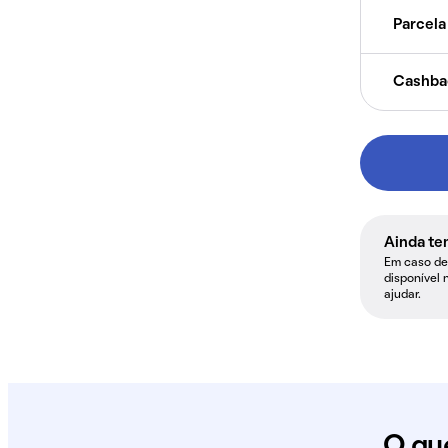
Parcela 
Cashba
Ainda te
Em caso de 
disponível 
ajudar.
O qu