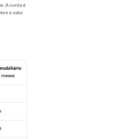
r. A conta é
bre o valor
mobiliário
 meses
o
0