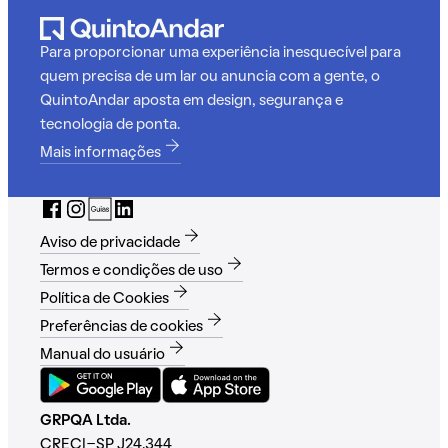
Para proporcionar uma experiência inesquecível para
quem precisa de um lar ou anuncia com a gente, o
QuintoAndar aposta em design, segurança e
tecnologia de ponta.
Mais informações
Aviso de privacidade
Termos e condições de uso
Política de Cookies
Preferências de cookies
Manual do usuário
GRPQA Ltda.
CRECI-SP J24.344