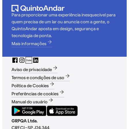
Para proporcionar uma experiência inesquecível para
quem precisa de um lar ou anuncia com a gente, o
QuintoAndar aposta em design, segurança e
tecnologia de ponta.
Mais informações
Aviso de privacidade
Termos e condições de uso
Política de Cookies
Preferências de cookies
Manual do usuário
GRPQA Ltda.
CRECI-SP J24.344