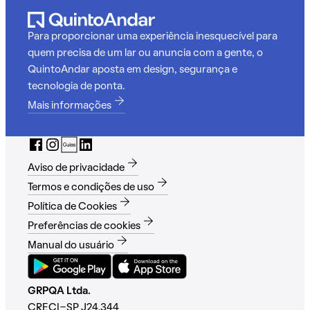
Para proporcionar uma experiência inesquecível para
quem precisa de um lar ou anuncia com a gente, o
QuintoAndar aposta em design, segurança e
tecnologia de ponta.
Mais informações
Aviso de privacidade
Termos e condições de uso
Política de Cookies
Preferências de cookies
Manual do usuário
GRPQA Ltda.
CRECI-SP J24.344