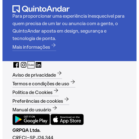
Para proporcionar uma experiência inesquecível para
quem precisa de um lar ou anuncia com a gente, o
QuintoAndar aposta em design, segurança e
tecnologia de ponta.
Mais informações
Aviso de privacidade
Termos e condições de uso
Política de Cookies
Preferências de cookies
Manual do usuário
GRPQA Ltda.
CRECI-SP J24.344