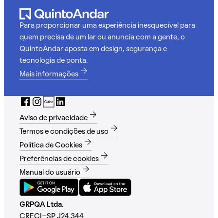
Para proporcionar uma experiência inesquecível para
quem precisa de um lar ou anuncia com a gente, o
QuintoAndar aposta em design, segurança e
tecnologia de ponta.
Mais informações
Aviso de privacidade
Termos e condições de uso
Política de Cookies
Preferências de cookies
Manual do usuário
GRPQA Ltda.
CRECI-SP J24.344