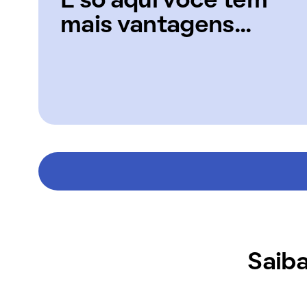
E só aqui você tem
mais vantagens...
Saiba