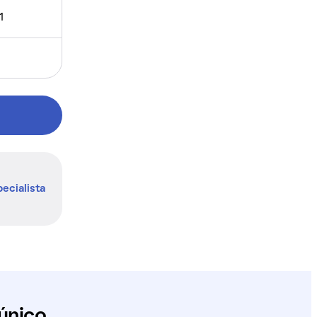
1
ecialista
único