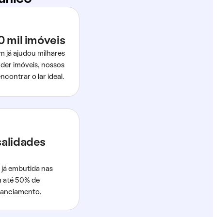
0 mil imóveis
m já ajudou milhares
der imóveis, nossos
ncontrar o lar ideal.
salidades
 já embutida nas
m até 50% de
nanciamento.