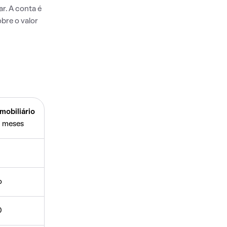
r. A conta é
bre o valor
mobiliário
 meses
o
0