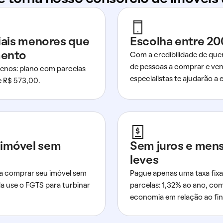
ciais menores que
Escolha entre 20
mento
Com a credibilidade de que
de pessoas a comprar e ven
nos: plano com parcelas
especialistas te ajudarão a e
de R$ 573,00.
imóvel sem
Sem juros e men
leves
a comprar seu imóvel sem
Pague apenas uma taxa fixa
da use o FGTS para turbinar
parcelas: 1,32% ao ano, co
economia em relação ao fi