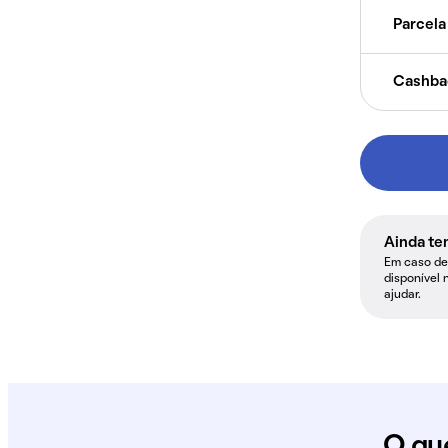
Parcela 
Cashba
Ainda te
Em caso de 
disponível 
ajudar.
O qu