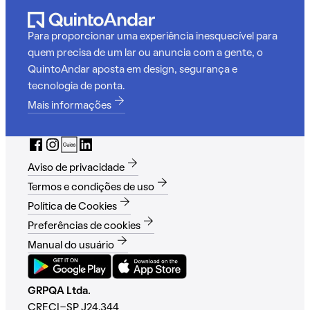
Para proporcionar uma experiência inesquecível para
quem precisa de um lar ou anuncia com a gente, o
QuintoAndar aposta em design, segurança e
tecnologia de ponta.
Mais informações
Aviso de privacidade
Termos e condições de uso
Política de Cookies
Preferências de cookies
Manual do usuário
GRPQA Ltda.
CRECI-SP J24.344