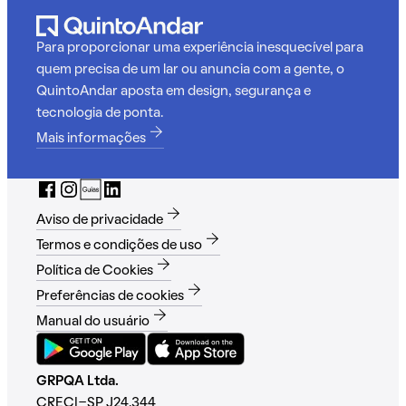
Para proporcionar uma experiência inesquecível para
quem precisa de um lar ou anuncia com a gente, o
QuintoAndar aposta em design, segurança e
tecnologia de ponta.
Mais informações
Aviso de privacidade
Termos e condições de uso
Política de Cookies
Preferências de cookies
Manual do usuário
GRPQA Ltda.
CRECI-SP J24.344