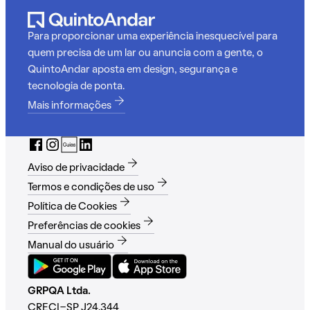
Para proporcionar uma experiência inesquecível para
quem precisa de um lar ou anuncia com a gente, o
QuintoAndar aposta em design, segurança e
tecnologia de ponta.
Mais informações
Aviso de privacidade
Termos e condições de uso
Política de Cookies
Preferências de cookies
Manual do usuário
GRPQA Ltda.
CRECI-SP J24.344