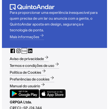
Para proporcionar uma experiência inesquecível para
quem precisa de um lar ou anuncia com a gente, o
QuintoAndar aposta em design, segurança e
tecnologia de ponta.
Mais informações
Aviso de privacidade
Termos e condições de uso
Política de Cookies
Preferências de cookies
Manual do usuário
GRPQA Ltda.
CRECI-SP J24.344