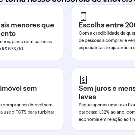
ciais menores que
Escolha entre 20
mento
Com a credibilidade de que
de pessoas a comprar e ven
nos: plano com parcelas
especialistas te ajudarão a e
de R$ 573,00.
imóvel sem
Sem juros e men
leves
a comprar seu imóvel sem
Pague apenas uma taxa fixa
da use o FGTS para turbinar
parcelas: 1,32% ao ano, co
economia em relação ao fi