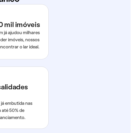
0 mil imóveis
m já ajudou milhares
der imóveis, nossos
ncontrar o lar ideal.
salidades
 já embutida nas
m até 50% de
nanciamento.