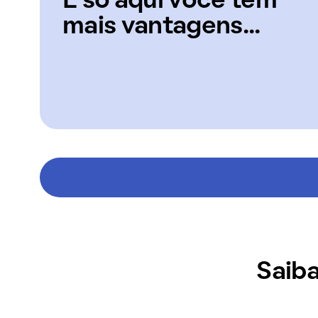
E só aqui você tem
mais vantagens...
Saiba