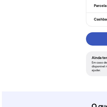
Parcela 
Cashba
Ainda te
Em caso de 
disponível 
ajudar.
O qu