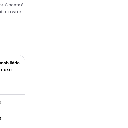
r. A conta é
bre o valor
mobiliário
 meses
o
0