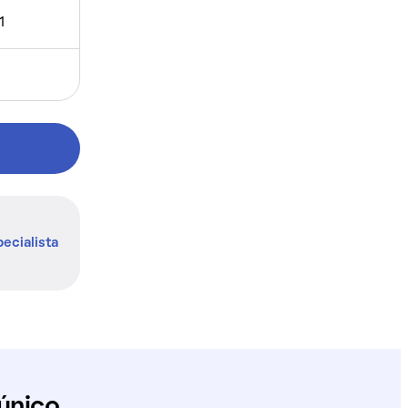
1
ecialista
único