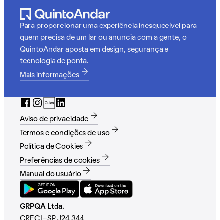
Para proporcionar uma experiência inesquecível para
quem precisa de um lar ou anuncia com a gente, o
QuintoAndar aposta em design, segurança e
tecnologia de ponta.
Mais informações
Aviso de privacidade
Termos e condições de uso
Política de Cookies
Preferências de cookies
Manual do usuário
GRPQA Ltda.
CRECI-SP J24.344