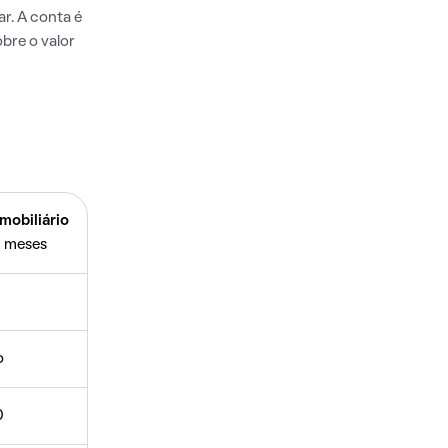
r. A conta é
bre o valor
mobiliário
 meses
o
0