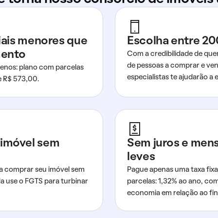
ciais menores que
Escolha entre 20
mento
Com a credibilidade de que
de pessoas a comprar e ven
nos: plano com parcelas
especialistas te ajudarão a e
de R$ 573,00.
imóvel sem
Sem juros e men
leves
a comprar seu imóvel sem
Pague apenas uma taxa fixa
da use o FGTS para turbinar
parcelas: 1,32% ao ano, co
economia em relação ao fi