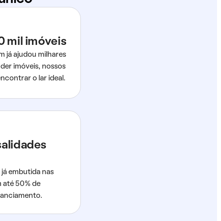
0 mil imóveis
m já ajudou milhares
der imóveis, nossos
ncontrar o lar ideal.
salidades
 já embutida nas
m até 50% de
nanciamento.