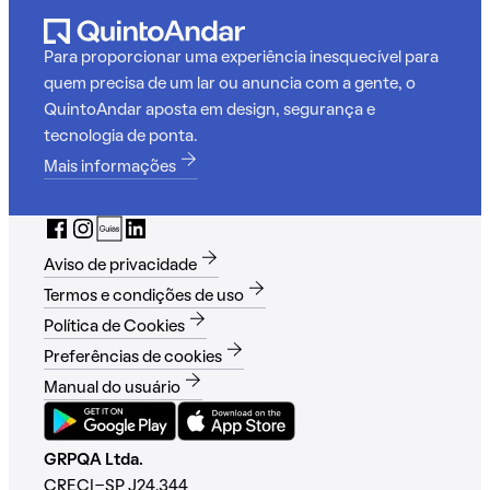
Para proporcionar uma experiência inesquecível para
quem precisa de um lar ou anuncia com a gente, o
QuintoAndar aposta em design, segurança e
tecnologia de ponta.
Mais informações
Aviso de privacidade
Termos e condições de uso
Política de Cookies
Preferências de cookies
Manual do usuário
GRPQA Ltda.
CRECI-SP J24.344