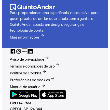
Para proporcionar uma experiência inesquecível para
quem precisa de um lar ou anuncia com a gente, o
QuintoAndar aposta em design, segurança e
tecnologia de ponta.
Mais informações
Aviso de privacidade
Termos e condições de uso
Política de Cookies
Preferências de cookies
Manual do usuário
GRPQA Ltda.
CRECI-SP J24.344