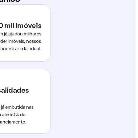
0 mil imóveis
m já ajudou milhares
der imóveis, nossos
ncontrar o lar ideal.
salidades
 já embutida nas
m até 50% de
nanciamento.