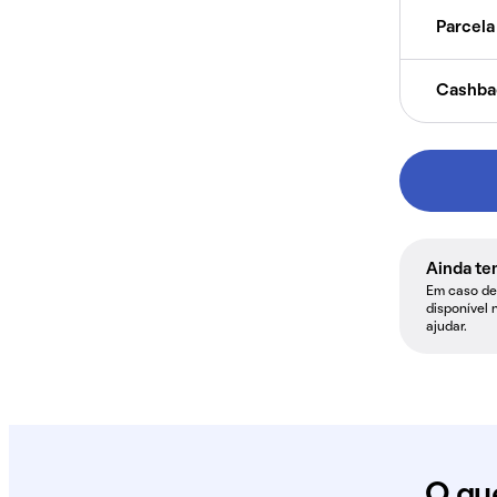
Parcela 
Cashba
Ainda te
Em caso de 
disponível 
ajudar.
O qu