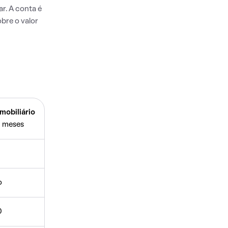
r. A conta é
bre o valor
mobiliário
 meses
o
0