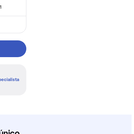
1
ecialista
único