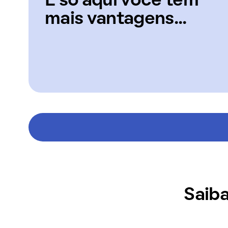
E só aqui você tem
mais vantagens...
Saiba