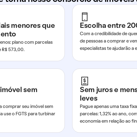
ciais menores que
Escolha entre 20
mento
Com a credibilidade de que
de pessoas a comprar e ven
nos: plano com parcelas
especialistas te ajudarão a e
de R$ 573,00.
imóvel sem
Sem juros e men
leves
a comprar seu imóvel sem
Pague apenas uma taxa fixa
da use o FGTS para turbinar
parcelas: 1,32% ao ano, co
economia em relação ao fi