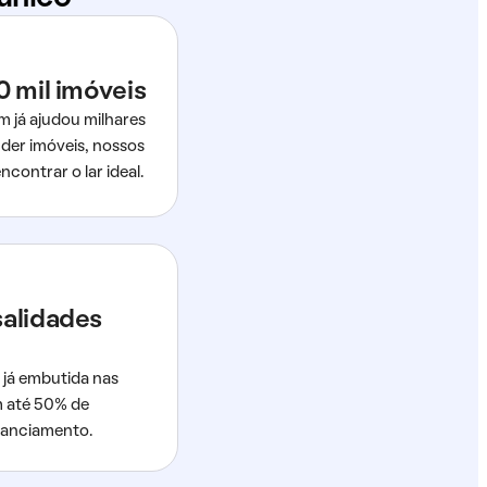
0 mil imóveis
m já ajudou milhares
der imóveis, nossos
ncontrar o lar ideal.
salidades
 já embutida nas
m até 50% de
nanciamento.