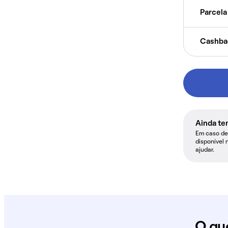
Parcela 
Cashba
Ainda te
Em caso de 
disponível 
ajudar.
O qu