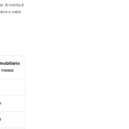
r. A conta é
bre o valor
mobiliário
 meses
o
0