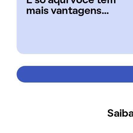
E só aqui você tem
mais vantagens...
Saiba