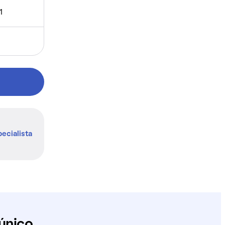
1
ecialista
único