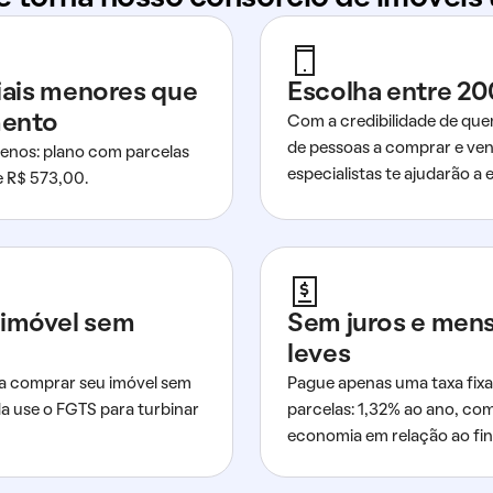
ciais menores que
Escolha entre 20
mento
Com a credibilidade de que
de pessoas a comprar e ven
nos: plano com parcelas
especialistas te ajudarão a e
de R$ 573,00.
imóvel sem
Sem juros e men
leves
a comprar seu imóvel sem
Pague apenas uma taxa fixa
da use o FGTS para turbinar
parcelas: 1,32% ao ano, co
economia em relação ao fi