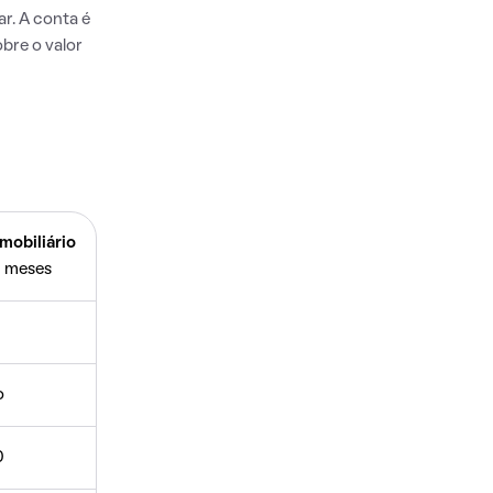
r. A conta é
bre o valor
mobiliário
 meses
o
0