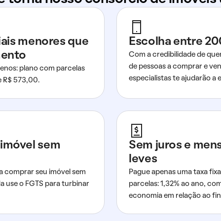
ciais menores que
Escolha entre 20
mento
Com a credibilidade de que
de pessoas a comprar e ven
nos: plano com parcelas
especialistas te ajudarão a e
de R$ 573,00.
imóvel sem
Sem juros e men
leves
a comprar seu imóvel sem
Pague apenas uma taxa fixa
da use o FGTS para turbinar
parcelas: 1,32% ao ano, co
economia em relação ao fi