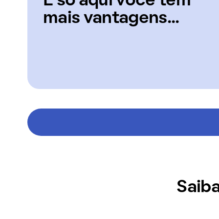
E só aqui você tem
mais vantagens...
Saiba