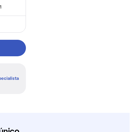
1
ecialista
único