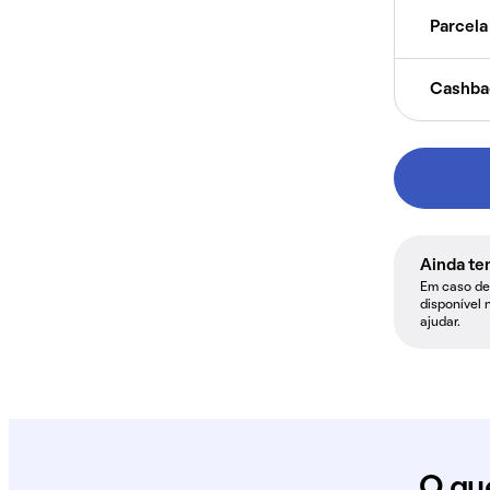
Parcela 
Cashba
Ainda te
Em caso de 
disponível 
ajudar.
O qu