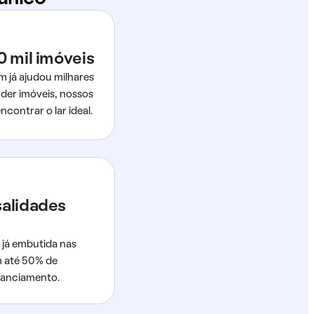
0 mil imóveis
m já ajudou milhares
der imóveis, nossos
ncontrar o lar ideal.
salidades
 já embutida nas
m até 50% de
nanciamento.