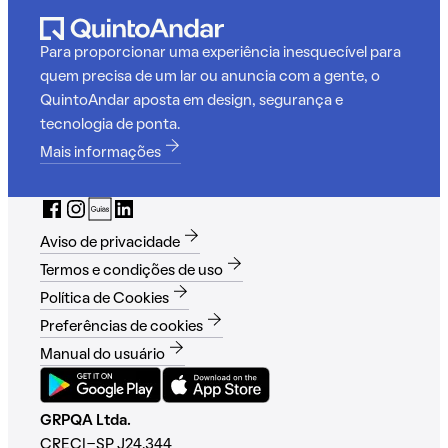
Para proporcionar uma experiência inesquecível para
quem precisa de um lar ou anuncia com a gente, o
QuintoAndar aposta em design, segurança e
tecnologia de ponta.
Mais informações
Aviso de privacidade
Termos e condições de uso
Política de Cookies
Preferências de cookies
Manual do usuário
GRPQA Ltda.
CRECI-SP J24.344