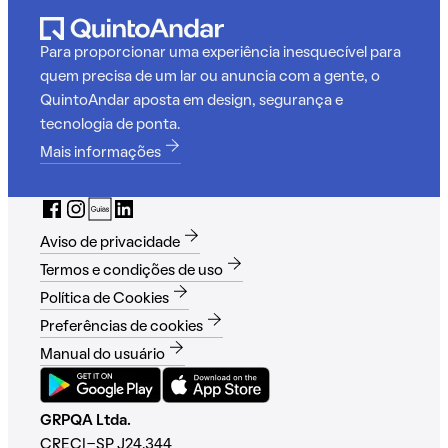
Para proporcionar uma experiência inesquecível para
quem precisa de um lar ou anuncia com a gente, o
QuintoAndar aposta em design, segurança e
tecnologia de ponta.
Mais informações
Aviso de privacidade
Termos e condições de uso
Política de Cookies
Preferências de cookies
Manual do usuário
GRPQA Ltda.
CRECI-SP J24.344