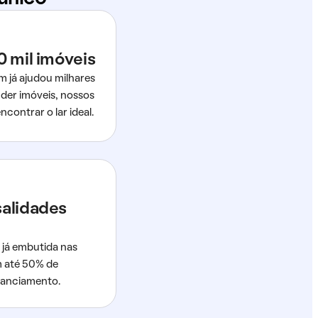
0 mil imóveis
m já ajudou milhares
der imóveis, nossos
ncontrar o lar ideal.
salidades
 já embutida nas
m até 50% de
nanciamento.