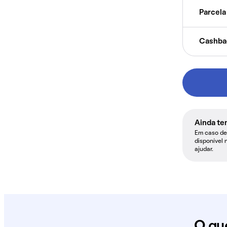
Parcela 
Cashba
Ainda te
Em caso de 
disponível 
ajudar.
O qu