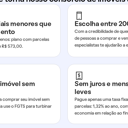
ciais menores que
Escolha entre 20
mento
Com a credibilidade de que
de pessoas a comprar e ven
nos: plano com parcelas
especialistas te ajudarão a e
de R$ 573,00.
imóvel sem
Sem juros e men
leves
a comprar seu imóvel sem
Pague apenas uma taxa fixa
da use o FGTS para turbinar
parcelas: 1,32% ao ano, co
economia em relação ao fi