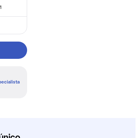
1
ecialista
único