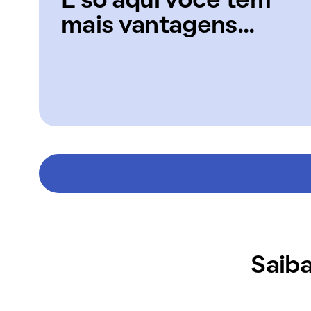
E só aqui você tem
mais vantagens...
Saiba