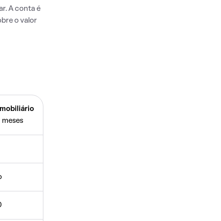
r. A conta é
bre o valor
mobiliário
 meses
o
0