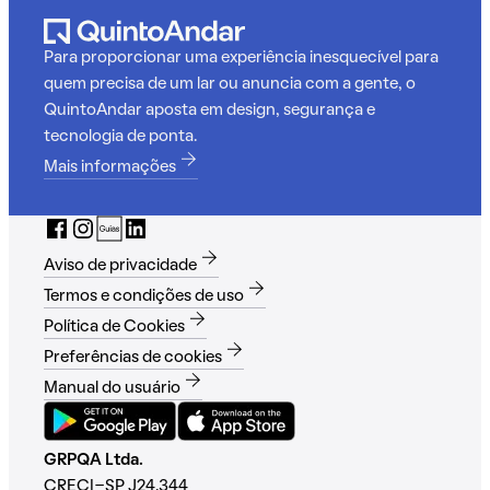
Para proporcionar uma experiência inesquecível para
quem precisa de um lar ou anuncia com a gente, o
QuintoAndar aposta em design, segurança e
tecnologia de ponta.
Mais informações
Aviso de privacidade
Termos e condições de uso
Política de Cookies
Preferências de cookies
Manual do usuário
GRPQA Ltda.
CRECI-SP J24.344