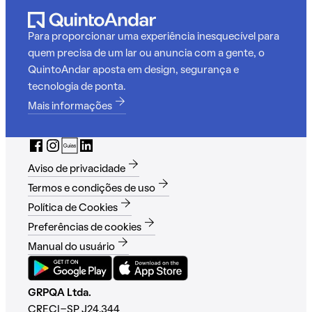
Para proporcionar uma experiência inesquecível para
quem precisa de um lar ou anuncia com a gente, o
QuintoAndar aposta em design, segurança e
tecnologia de ponta.
Mais informações
Aviso de privacidade
Termos e condições de uso
Política de Cookies
Preferências de cookies
Manual do usuário
GRPQA Ltda.
CRECI-SP J24.344