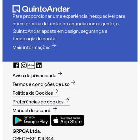
Para proporcionar uma experiência inesquecível para
quem precisa de um lar ou anuncia com a gente, o
QuintoAndar aposta em design, segurança e
tecnologia de ponta.
Mais informações
Aviso de privacidade
Termos e condições de uso
Política de Cookies
Preferências de cookies
Manual do usuário
GRPQA Ltda.
CRECI-SP J24.344