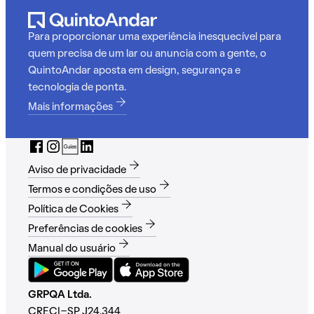
Para proporcionar uma experiência inesquecível para
quem precisa de um lar ou anuncia com a gente, o
QuintoAndar aposta em design, segurança e
tecnologia de ponta.
Mais informações
Aviso de privacidade
Termos e condições de uso
Política de Cookies
Preferências de cookies
Manual do usuário
GRPQA Ltda.
CRECI-SP J24.344