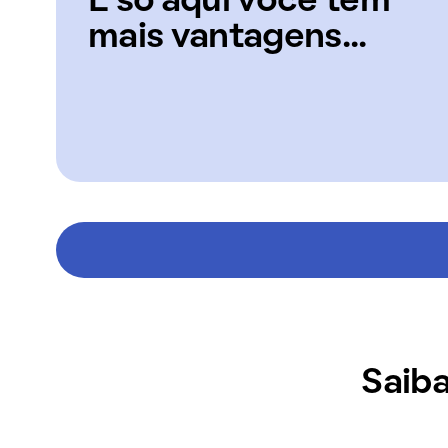
E só aqui você tem
mais vantagens...
Saiba