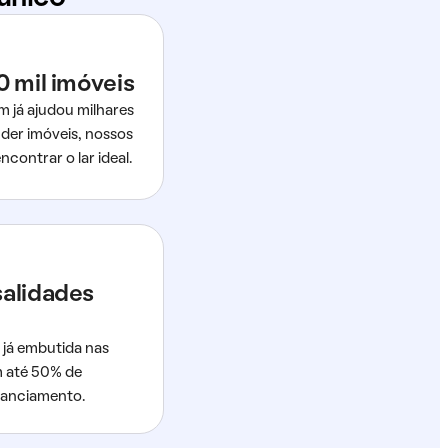
0 mil imóveis
m já ajudou milhares
der imóveis, nossos
ncontrar o lar ideal.
salidades
 já embutida nas
m até 50% de
nanciamento.