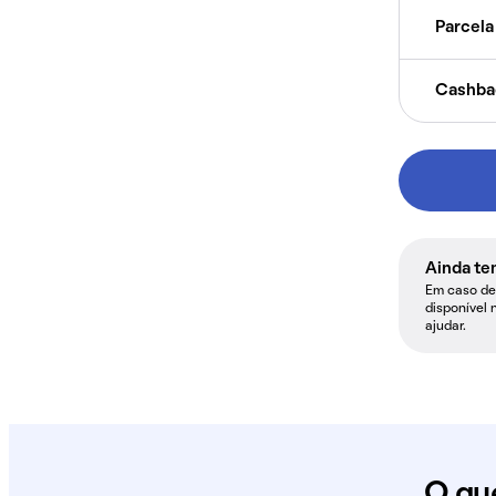
Parcela 
Cashba
Ainda te
Em caso de 
disponível 
ajudar.
O qu