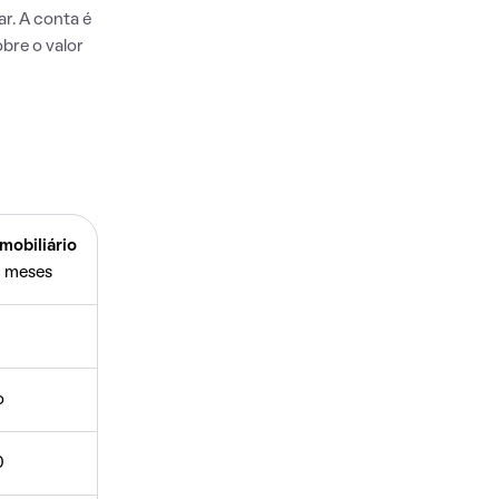
r. A conta é
bre o valor
mobiliário
 meses
o
0