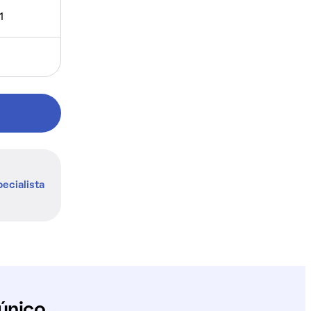
1
ecialista
único