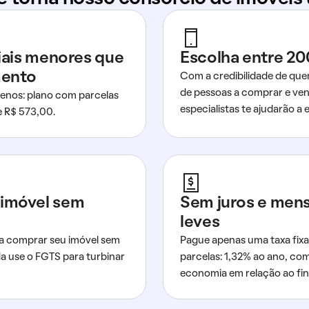
ciais menores que
Escolha entre 20
mento
Com a credibilidade de que
de pessoas a comprar e ven
nos: plano com parcelas
especialistas te ajudarão a e
de R$ 573,00.
imóvel sem
Sem juros e men
leves
a comprar seu imóvel sem
Pague apenas uma taxa fixa
da use o FGTS para turbinar
parcelas: 1,32% ao ano, co
economia em relação ao fi