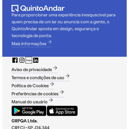
Para proporcionar uma experiência inesquecível para
quem precisa de um lar ou anuncia com a gente, o
QuintoAndar aposta em design, segurança e
tecnologia de ponta.
Mais informações
Aviso de privacidade
Termos e condições de uso
Política de Cookies
Preferências de cookies
Manual do usuário
GRPQA Ltda.
CRECI-SP J24.344