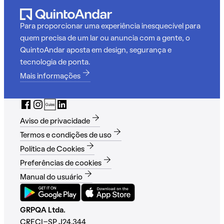
Para proporcionar uma experiência inesquecível para
quem precisa de um lar ou anuncia com a gente, o
QuintoAndar aposta em design, segurança e
tecnologia de ponta.
Mais informações
Aviso de privacidade
Termos e condições de uso
Política de Cookies
Preferências de cookies
Manual do usuário
GRPQA Ltda.
CRECI-SP J24.344