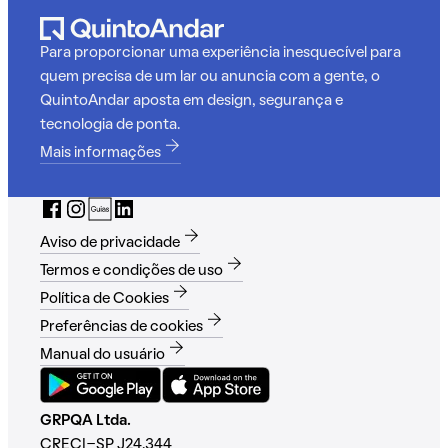
Para proporcionar uma experiência inesquecível para
quem precisa de um lar ou anuncia com a gente, o
QuintoAndar aposta em design, segurança e
tecnologia de ponta.
Mais informações
Aviso de privacidade
Termos e condições de uso
Política de Cookies
Preferências de cookies
Manual do usuário
GRPQA Ltda.
CRECI-SP J24.344