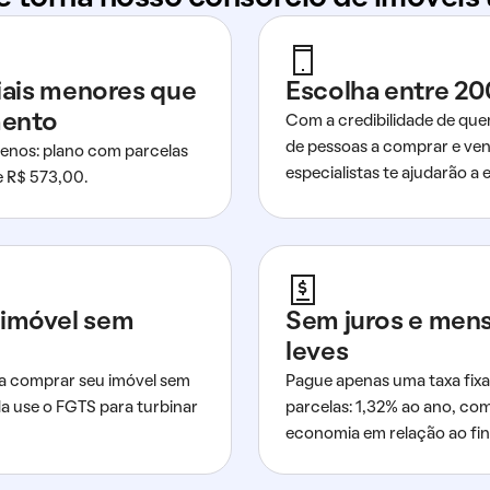
ciais menores que
Escolha entre 20
mento
Com a credibilidade de que
de pessoas a comprar e ven
nos: plano com parcelas
especialistas te ajudarão a e
de R$ 573,00.
imóvel sem
Sem juros e men
leves
a comprar seu imóvel sem
Pague apenas uma taxa fixa
da use o FGTS para turbinar
parcelas: 1,32% ao ano, co
economia em relação ao fi