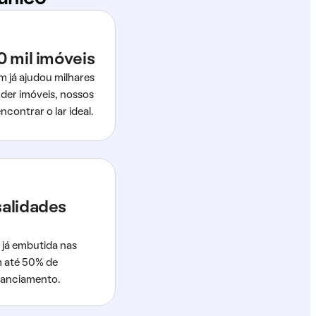
0 mil imóveis
m já ajudou milhares
der imóveis, nossos
ncontrar o lar ideal.
salidades
 já embutida nas
m até 50% de
nanciamento.