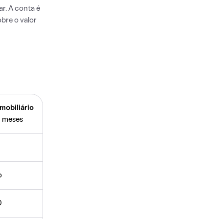
r. A conta é
bre o valor
mobiliário
 meses
o
0