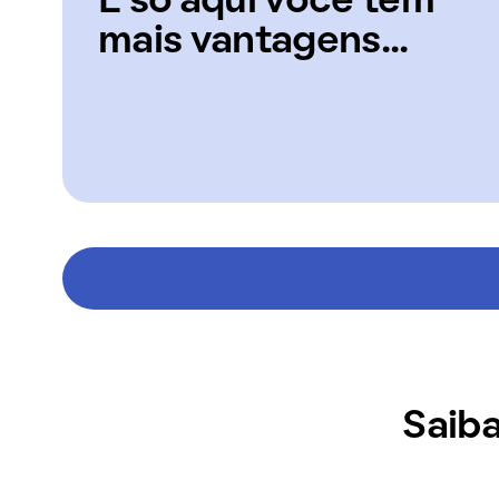
E só aqui você tem
mais vantagens...
Saiba