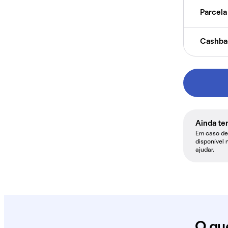
Parcela 
Cashba
Ainda te
Em caso de 
disponível 
ajudar.
O qu