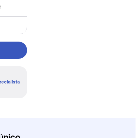
1
ecialista
único