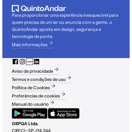
Para proporcionar uma experiência inesquecível para
quem precisa de um lar ou anuncia com a gente, o
QuintoAndar aposta em design, segurança e
tecnologia de ponta.
Mais informações
Aviso de privacidade
Termos e condições de uso
Política de Cookies
Preferências de cookies
Manual do usuário
GRPQA Ltda.
CRECI-SP J24.344