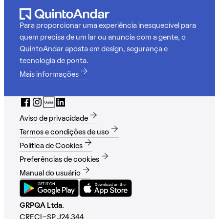
Para proporcionar uma experiência inesquecível para
quem precisa de um lar ou anuncia com a gente, o
QuintoAndar aposta em design, segurança e
tecnologia de ponta.
Mais informações
Aviso de privacidade
Termos e condições de uso
Política de Cookies
Preferências de cookies
Manual do usuário
GRPQA Ltda.
CRECI-SP J24.344