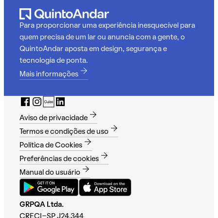
Para proporcionar uma experiência inesquecível para
quem precisa de um lar ou anuncia com a gente, o
QuintoAndar aposta em design, segurança e
tecnologia de ponta.
Mais informações
Aviso de privacidade
Termos e condições de uso
Política de Cookies
Preferências de cookies
Manual do usuário
GRPQA Ltda.
CRECI-SP J24.344