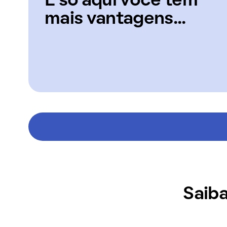
E só aqui você tem
mais vantagens...
Saiba