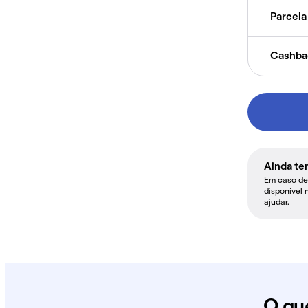
Parcela 
Cashba
Ainda te
Em caso de 
disponível 
ajudar.
O qu