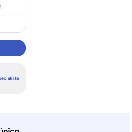
1
ecialista
único