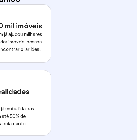
0 mil imóveis
m já ajudou milhares
der imóveis, nossos
ncontrar o lar ideal.
salidades
 já embutida nas
m até 50% de
nanciamento.