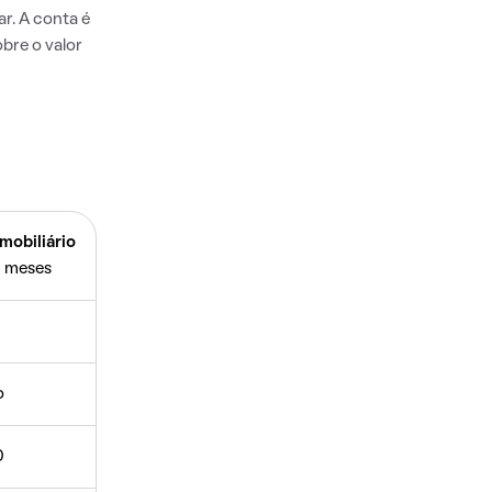
r. A conta é
bre o valor
mobiliário
 meses
o
0