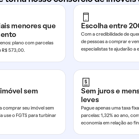
ciais menores que
Escolha entre 20
mento
Com a credibilidade de que
de pessoas a comprar e ven
nos: plano com parcelas
especialistas te ajudarão a e
de R$ 573,00.
imóvel sem
Sem juros e men
leves
a comprar seu imóvel sem
Pague apenas uma taxa fixa
da use o FGTS para turbinar
parcelas: 1,32% ao ano, co
economia em relação ao fi