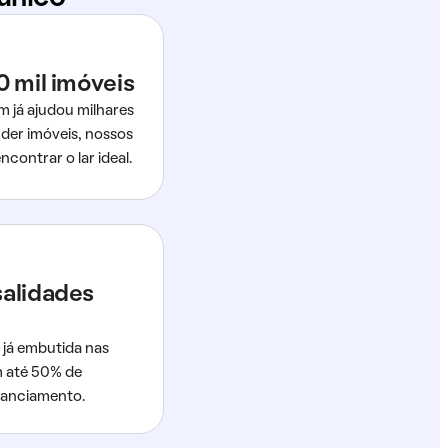
0 mil imóveis
m já ajudou milhares
der imóveis, nossos
ncontrar o lar ideal.
salidades
 já embutida nas
m até 50% de
nanciamento.