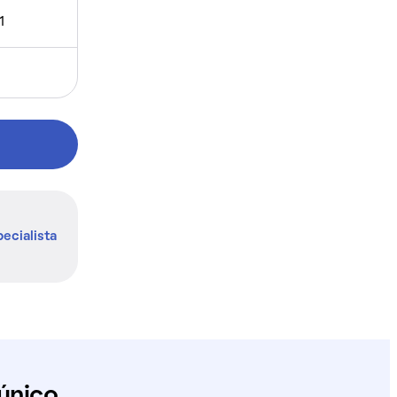
1
ecialista
único