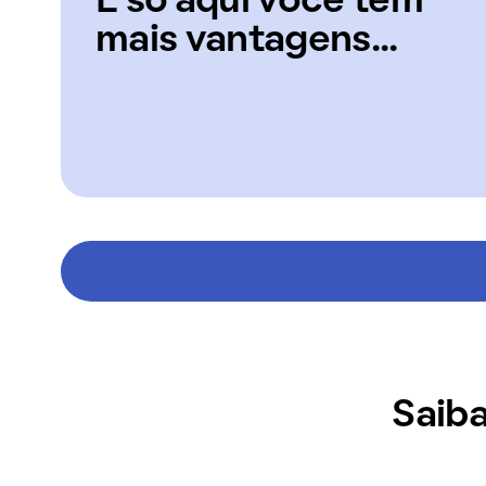
E só aqui você tem
mais vantagens...
Saiba