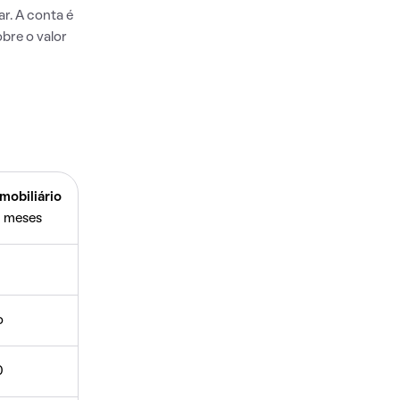
r. A conta é
bre o valor
mobiliário
 meses
o
0