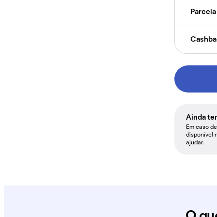
Parcela 
Cashba
Ainda te
Em caso de 
disponível 
ajudar.
O qu