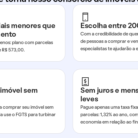
ciais menores que
Escolha entre 20
mento
Com a credibilidade de que
de pessoas a comprar e ven
nos: plano com parcelas
especialistas te ajudarão a e
de R$ 573,00.
imóvel sem
Sem juros e men
leves
a comprar seu imóvel sem
Pague apenas uma taxa fixa
da use o FGTS para turbinar
parcelas: 1,32% ao ano, co
economia em relação ao fi