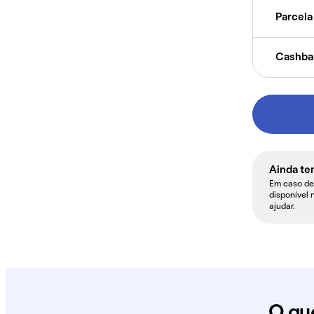
Parcela 
Cashba
Ainda te
Em caso de 
disponível 
ajudar.
O qu