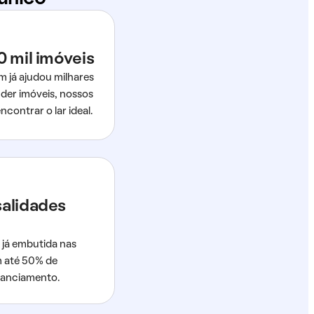
0 mil imóveis
m já ajudou milhares
der imóveis, nossos
ncontrar o lar ideal.
salidades
 já embutida nas
m até 50% de
nanciamento.