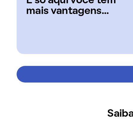
E só aqui você tem
mais vantagens...
Saiba