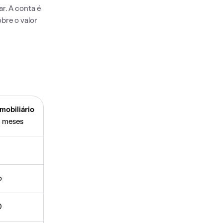
r. A conta é
bre o valor
mobiliário
 meses
o
0