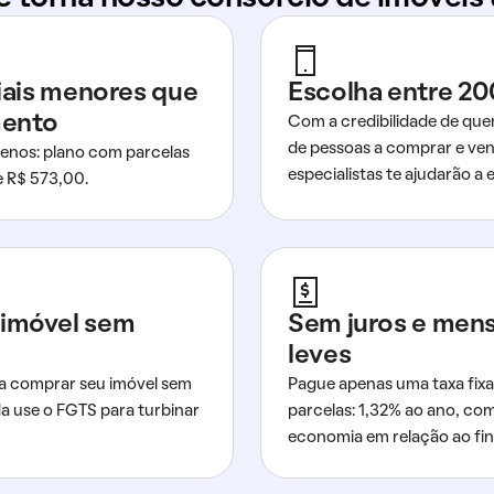
ciais menores que
Escolha entre 20
mento
Com a credibilidade de que
de pessoas a comprar e ven
nos: plano com parcelas
especialistas te ajudarão a e
de R$ 573,00.
imóvel sem
Sem juros e men
leves
a comprar seu imóvel sem
Pague apenas uma taxa fixa
da use o FGTS para turbinar
parcelas: 1,32% ao ano, co
economia em relação ao fi