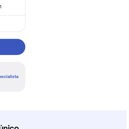
1
ecialista
único