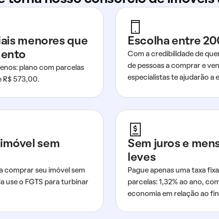
ciais menores que
Escolha entre 20
mento
Com a credibilidade de que
de pessoas a comprar e ven
nos: plano com parcelas
especialistas te ajudarão a e
de R$ 573,00.
imóvel sem
Sem juros e men
leves
a comprar seu imóvel sem
Pague apenas uma taxa fixa
da use o FGTS para turbinar
parcelas: 1,32% ao ano, co
economia em relação ao fi