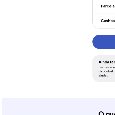
Parcela 
Cashba
Ainda te
Em caso de 
disponível 
ajudar.
O qu