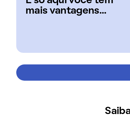
E só aqui você tem
mais vantagens...
Saiba