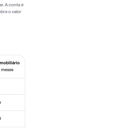
r. A conta é
bre o valor
mobiliário
 meses
o
0