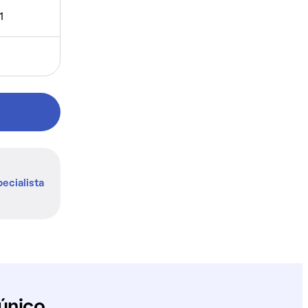
1
ecialista
único