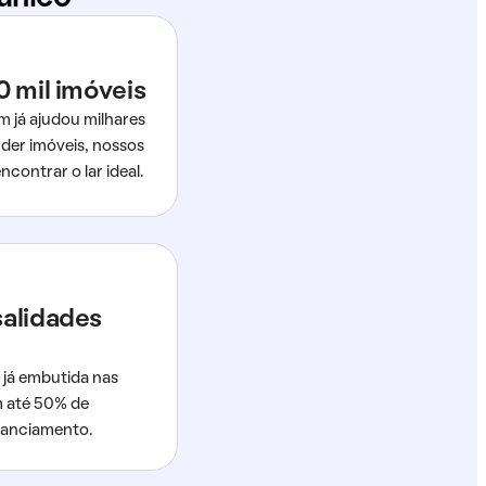
0 mil imóveis
m já ajudou milhares
der imóveis, nossos
ncontrar o lar ideal.
salidades
 já embutida nas
m até 50% de
nanciamento.